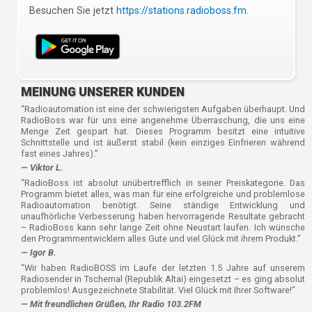
Besuchen Sie jetzt
https://stations.radioboss.fm
.
MEINUNG UNSERER KUNDEN
“Radioautomation ist eine der schwierigsten Aufgaben überhaupt. Und
RadioBoss war für uns eine angenehme Überraschung, die uns eine
Menge Zeit gespart hat. Dieses Programm besitzt eine intuitive
Schnittstelle und ist äußerst stabil (kein einziges Einfrieren während
fast eines Jahres).”
— Viktor L.
“RadioBoss ist absolut unübertrefflich in seiner Preiskategorie. Das
Programm bietet alles, was man für eine erfolgreiche und problemlose
Radioautomation benötigt. Seine ständige Entwicklung und
unaufhörliche Verbesserung haben hervorragende Resultate gebracht
– RadioBoss kann sehr lange Zeit ohne Neustart laufen. Ich wünsche
den Programmentwicklern alles Gute und viel Glück mit ihrem Produkt.”
— Igor B.
“Wir haben RadioBOSS im Laufe der letzten 1.5 Jahre auf unserem
Radiosender in Tschemal (Republik Altai) eingesetzt – es ging absolut
problemlos! Ausgezeichnete Stabilität. Viel Glück mit Ihrer Software!”
— Mit freundlichen Grüßen, Ihr Radio 103.2FM