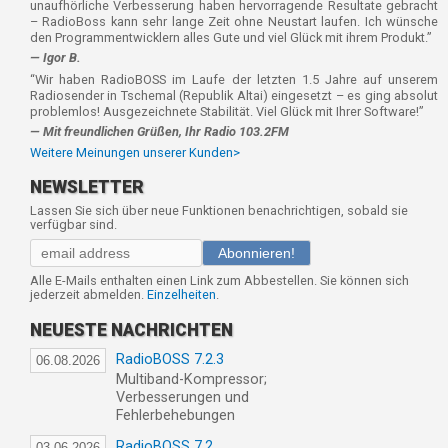
unaufhörliche Verbesserung haben hervorragende Resultate gebracht
– RadioBoss kann sehr lange Zeit ohne Neustart laufen. Ich wünsche
den Programmentwicklern alles Gute und viel Glück mit ihrem Produkt.”
— Igor B.
“Wir haben RadioBOSS im Laufe der letzten 1.5 Jahre auf unserem
Radiosender in Tschemal (Republik Altai) eingesetzt – es ging absolut
problemlos! Ausgezeichnete Stabilität. Viel Glück mit Ihrer Software!”
— Mit freundlichen Grüßen, Ihr Radio 103.2FM
Weitere Meinungen unserer Kunden>
NEWSLETTER
Lassen Sie sich über neue Funktionen benachrichtigen, sobald sie
verfügbar sind.
Abonnieren!
Alle E-Mails enthalten einen Link zum Abbestellen. Sie können sich
jederzeit abmelden.
Einzelheiten
.
NEUESTE NACHRICHTEN
RadioBOSS 7.2.3
06.08.2026
Multiband-Kompressor;
Verbesserungen und
Fehlerbehebungen
RadioBOSS 7.2
03.06.2026