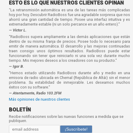
ESTO ES LO QUE NUESTROS CLIENTES OPINAN
“La retransmisión automática es una de las tareas más complicadas
hoy por hoy. Descubrir RadioBoss fue una agradable sorpresa que nos
ahorró una gran cantidad de tiempo. Posee una interfaz intuitiva y es
extremadamente estable (ni un solo percance en un año entero).”
— Victor L.
“RadioBoss supera ampliamente a las demás aplicaciones que están
dentro de su misma franja de precios. Posee todo lo necesario para
emitir de manera automática. El desarrollo y las mejoras continuadas
traen consigo unos óptimos resultados. RadioBoss puede estar
funcionando sin tener que reiniciarlo ni una sola vez durante mucho
tiempo. Mis mejores deseos a los creadores con su producto.”
— Igor B.
“Hemos estado utilizando RadioBoss durante año y medio en una
emisora de radio ubicada en Chemal (República de Altái) sin el menor
problema. Su estabilidad de inmejorable. Les deseamos muchos
éxitos con su software.”
— Atentamente, Radio 103.2FM
Más opiniones de nuestros clientes
BOLETÍN
Recibe notificaciones sobre las nuevas funciones a medida que se
publiquen.
¡Suscríbete!